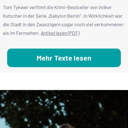
Tom Tykwer verfilmt die Krimi-Bestseller von Volker
Kutscher in der Serie „Babylon Berlin“. In Wirklichkeit war
die Stadt in den Zwanzigern sogar noch viel verkommener
als im Fernsehen.
Artikel lesen (PDF)
Mehr Texte lesen